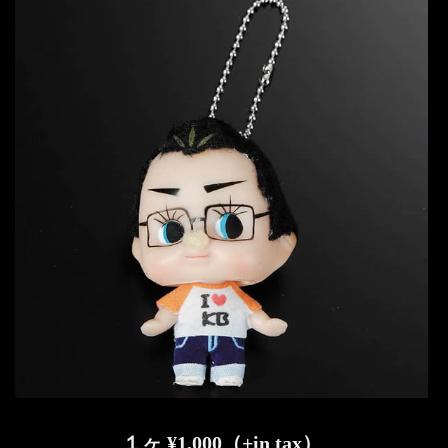
１ヶ ¥1,000（+in tax）