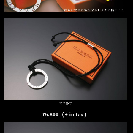
シ
ョ
ン
K-RING
¥6,800（+ in tax）