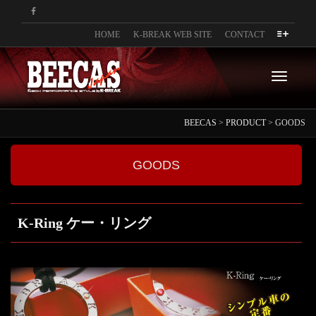
HOME
K-BREAK WEB SITE
CONTACT
ナ
BEECAS
>
PRODUCT
>
GOODS
ビ
GOODS
K-Ring ケー・リング
ゲ
ー