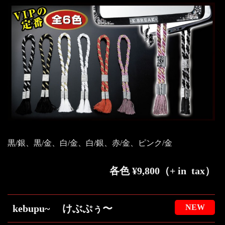
黒/銀、黒/金、白/金、白/銀、赤/金、ピンク/金
各色 ¥9,800（+ in tax）
kebupu~ けぶぷぅ〜
NEW